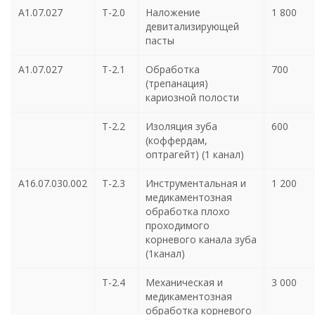
А1.07.027
Т-2.0
Наложение
1 800
девитализирующей
пасты
А1.07.027
Т-2.1
Обработка
700
(трепанация)
кариозной полости
Т-2.2
Изоляция зуба
600
(коффердам,
оптрагейт) (1 канал)
А16.07.030.002
Т-2.3
Инструментальная и
1 200
медикаментозная
обработка плохо
проходимого
корневого канала зуба
(1канал)
Т-2.4
Механическая и
3 000
медикаментозная
обработка корневого