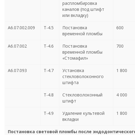
распломбировка
каналов (под штифт
или вкладку)
А6.07.002.009
Т-4.5
Постановка
600
временной пломбы
А6.07.002
Т-4.6
Постановка
700
временной пломбы
«Стомафил»
А6.07.093
Т-4.7
Установка
1 800
стекловолоконного
штифта
Т-4.8
Стекловолоконный
4 000
штифт
Т-4.9
Удаление культевой
1 800
вкладки
Постановка световой пломбы после эндодонтическог