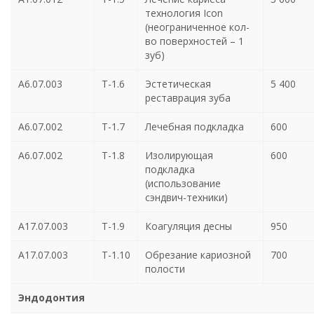
технология Icon
(неограниченное кол-
во поверхностей – 1
зуб)
А6.07.003
Т-1.6
Эстетическая
5 400
реставрация зуба
А6.07.002
Т-1.7
Лечебная подкладка
600
А6.07.002
Т-1.8
Изолирующая
600
подкладка
(использование
сэндвич-техники)
А17.07.003
Т-1.9
Коагуляция десны
950
А17.07.003
Т-1.10
Обрезание кариозной
700
полости
Эндодонтия