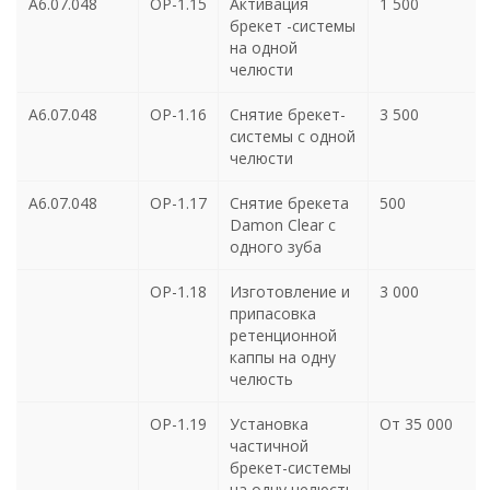
А6.07.048
ОР-1.15
Активация
1 500
брекет -системы
на одной
челюсти
А6.07.048
ОР-1.16
Снятие брекет-
3 500
системы с одной
челюсти
А6.07.048
ОР-1.17
Снятие брекета
500
Damon Clear с
одного зуба
ОР-1.18
Изготовление и
3 000
припасовка
ретенционной
каппы на одну
челюсть
ОР-1.19
Установка
От 35 000
частичной
брекет-системы
на одну челюсть